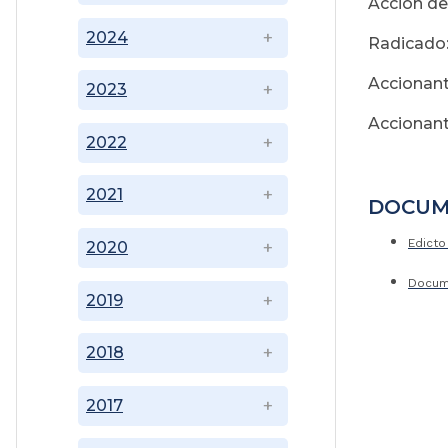
Acción de
2024
Radicado:
Accionan
2023
Accionant
2022
2021
DOCUM
Edicto
2020
Docum
2019
2018
2017