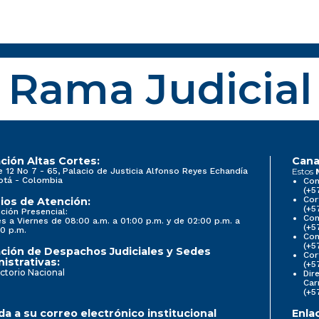
Rama Judicial
ción Altas Cortes:
Cana
e 12 No 7 - 65, Palacio de Justicia Alfonso Reyes Echandía
Estos
otá - Colombia
Con
(+5
Cor
ios de Atención:
(+5
ción Presencial:
Con
s a Viernes de 08:00 a.m. a 01:00 p.m. y de 02:00 p.m. a
(+5
0 p.m.
Com
(+5
ción de Despachos Judiciales y Sedes
Cor
istrativas:
(+5
ctorio Nacional
Dir
Car
(+5
a a su correo electrónico institucional
Enla