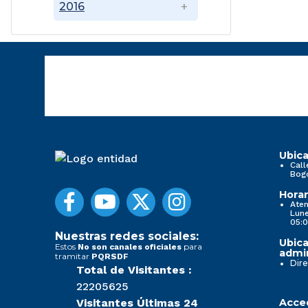
2016
Ubica
Call
Bog
Horar
Aten
Lune
05:0
Nuestras redes sociales:
Ubica
Estos
para
No son canales oficiales
admin
tramitar
PQRSDF
Dire
Total de Visitantes :
22205625
Visitantes Últimas 24
Acced