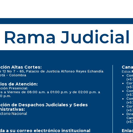
Rama Judicial
ción Altas Cortes:
Cana
e 12 No 7 - 65, Palacio de Justicia Alfonso Reyes Echandía
Estos
otá - Colombia
Con
(+5
Cor
ios de Atención:
(+5
ción Presencial:
Con
s a Viernes de 08:00 a.m. a 01:00 p.m. y de 02:00 p.m. a
(+5
0 p.m.
Com
(+5
ción de Despachos Judiciales y Sedes
Cor
istrativas:
(+5
ctorio Nacional
Dir
Car
(+5
a a su correo electrónico institucional
Enla