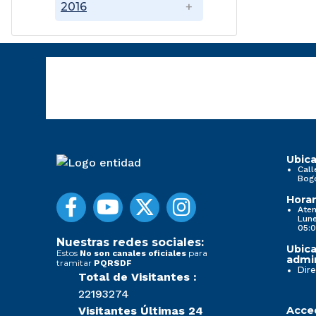
2016
Ubica
Call
Bog
Horar
Aten
Lune
05:0
Nuestras redes sociales:
Ubica
Estos
para
No son canales oficiales
admin
tramitar
PQRSDF
Dire
Total de Visitantes :
22193274
Visitantes Últimas 24
Acced