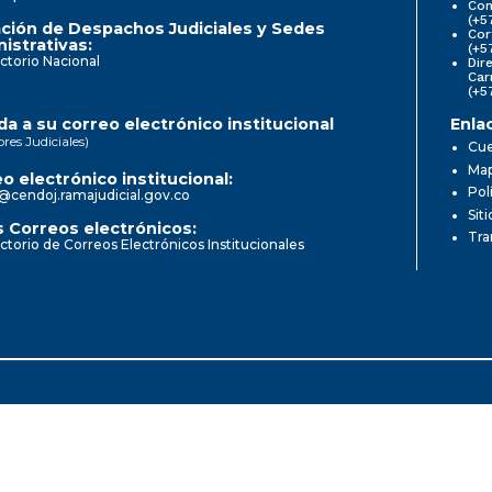
Com
(+5
ción de Despachos Judiciales y Sedes
Cor
istrativas:
(+5
ctorio Nacional
Dir
Car
(+5
a a su correo electrónico institucional
Enla
ores Judiciales)
Cue
Map
o electrónico institucional:
Pol
@cendoj.ramajudicial.gov.co
Sit
 Correos electrónicos:
Tra
ctorio de Correos Electrónicos Institucionales