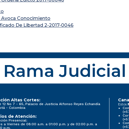
to
 Avoca Conocimiento
ificado De Libertad 2-2017-0046
Rama Judicial
ción Altas Cortes:
Cana
e 12 No 7 - 65, Palacio de Justicia Alfonso Reyes Echandía
Estos
otá - Colombia
Con
(+5
Cor
ios de Atención:
(+5
ción Presencial:
Con
s a Viernes de 08:00 a.m. a 01:00 p.m. y de 02:00 p.m. a
(+5
0 p.m.