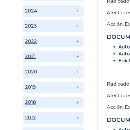
Radicado:
2024
Afectados
Acción. E
2023
DOCUM
2022
Auto
Auto
2021
Edic
2020
Radicado:
2019
Afectados
2018
Acción. E
2017
DOCUM
Auto