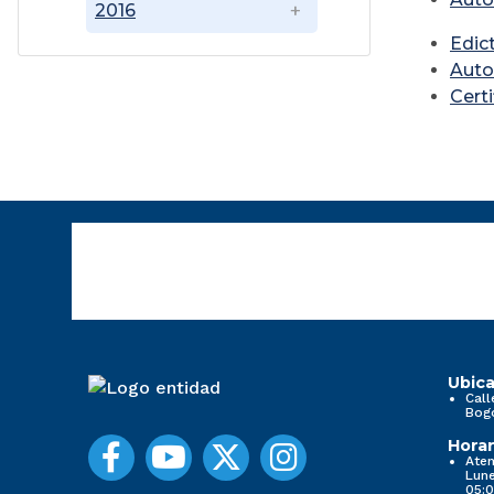
2016
Edic
Auto
Cert
Ubica
Call
Bog
Horar
Aten
Lune
05:0