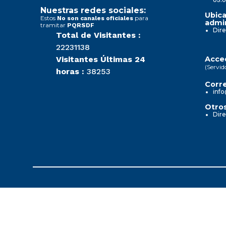
Nuestras redes sociales:
Ubica
Estos
para
No son canales oficiales
admin
tramitar
PQRSDF
Dire
Total de Visitantes :
22231138
Visitantes Últimas 24
Acced
(Servid
horas :
38253
Corre
info
Otros
Dire