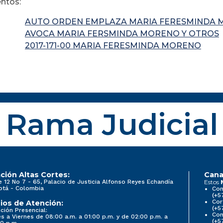
ntos:
AUTO ORDEN EMPLAZA MARIA FERESMINDA 
AVOCA MARIA FERSMINDA MORENO Y OTROS
2017-171-00 MARIA FERESMINDA MORENO
Rama Judicial
ción Altas Cortes:
Cana
e 12 No 7 - 65, Palacio de Justicia Alfonso Reyes Echandía
Estos
otá - Colombia
Con
(+5
Cor
ios de Atención:
(+5
ción Presencial:
Con
s a Viernes de 08:00 a.m. a 01:00 p.m. y de 02:00 p.m. a
(+5
0 p.m.