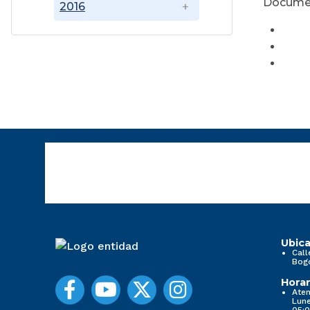
Docume
2016
Ubica
Call
Bog
Horar
Aten
Lune
05:0