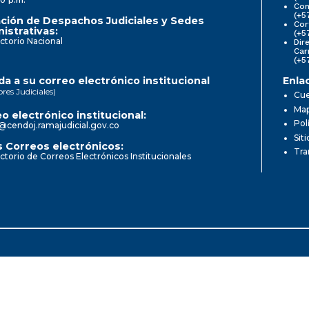
Com
(+5
ción de Despachos Judiciales y Sedes
Cor
istrativas:
(+5
ctorio Nacional
Dir
Car
(+5
a a su correo electrónico institucional
Enla
ores Judiciales)
Cue
Map
o electrónico institucional:
Pol
@cendoj.ramajudicial.gov.co
Sit
 Correos electrónicos:
Tra
ctorio de Correos Electrónicos Institucionales