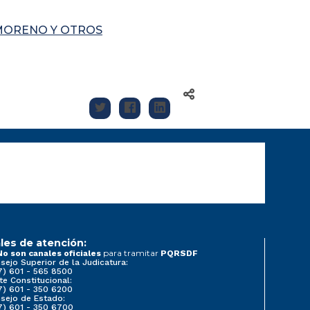
MORENO Y OTROS
les de atención:
para tramitar
No son canales oficiales
PQRSDF
sejo Superior de la Judicatura:
7) 601 - 565 8500
te Constitucional:
7) 601 - 350 6200
sejo de Estado:
7) 601 - 350 6700