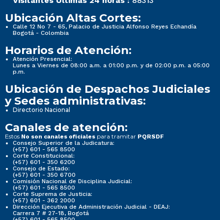
Visitantes Últimas 24 horas :
88313
Ubicación Altas Cortes:
Calle 12 No 7 - 65, Palacio de Justicia Alfonso Reyes Echandía
Bogotá - Colombia
Horarios de Atención:
Atención Presencial:
Lunes a Viernes de 08:00 a.m. a 01:00 p.m. y de 02:00 p.m. a 05:00
p.m.
Ubicación de Despachos Judiciales
y Sedes administrativas:
Directorio Nacional
Canales de atención:
Estos
para tramitar
No son canales oficiales
PQRSDF
Consejo Superior de la Judicatura:
(+57) 601 - 565 8500
Corte Constitucional:
(+57) 601 - 350 6200
Consejo de Estado:
(+57) 601 - 350 6700
Comisión Nacional de Disciplina Judicial:
(+57) 601 - 565 8500
Corte Suprema de Justicia:
(+57) 601 - 362 2000
Dirección Ejecutiva de Administración Judicial - DEAJ:
Carrera 7 # 27-18, Bogotá
(+57) 601 - 565 8500