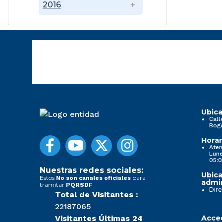
2016
Ubica
Call
Bog
Horar
Aten
Lune
05:0
Nuestras redes sociales:
Ubica
Estos
para
No son canales oficiales
admin
tramitar
PQRSDF
Dire
Total de Visitantes :
22187065
Visitantes Últimas 24
Acced