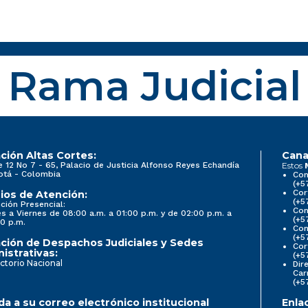
Rama Judicial
ción Altas Cortes:
Cana
e 12 No 7 - 65, Palacio de Justicia Alfonso Reyes Echandía
Estos
otá - Colombia
Con
(+5
Cor
ios de Atención:
(+5
ción Presencial:
Con
s a Viernes de 08:00 a.m. a 01:00 p.m. y de 02:00 p.m. a
(+5
0 p.m.
Com
(+5
ción de Despachos Judiciales y Sedes
Cor
istrativas:
(+5
ctorio Nacional
Dir
Car
(+5
a a su correo electrónico institucional
Enla