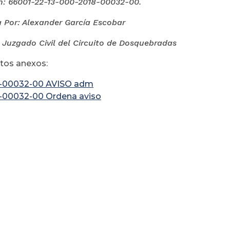
n: 66001-22-13-000-
2018-00032-00.
 Por: Alexander García Escobar
l Juzgado
Civil del Circuito de Dosquebradas
os anexos:
-00032-00 AVISO adm
-00032-00 Ordena aviso