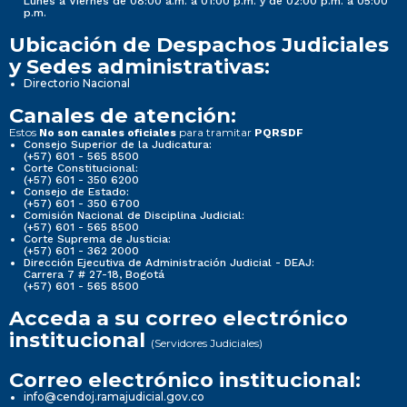
Lunes a Viernes de 08:00 a.m. a 01:00 p.m. y de 02:00 p.m. a 05:00
p.m.
Ubicación de Despachos Judiciales
y Sedes administrativas:
Directorio Nacional
Canales de atención:
Estos
para tramitar
No son canales oficiales
PQRSDF
Consejo Superior de la Judicatura:
(+57) 601 - 565 8500
Corte Constitucional:
(+57) 601 - 350 6200
Consejo de Estado:
(+57) 601 - 350 6700
Comisión Nacional de Disciplina Judicial:
(+57) 601 - 565 8500
Corte Suprema de Justicia:
(+57) 601 - 362 2000
Dirección Ejecutiva de Administración Judicial - DEAJ:
Carrera 7 # 27-18, Bogotá
(+57) 601 - 565 8500
Acceda a su correo electrónico
institucional
(Servidores Judiciales)
Correo electrónico institucional:
info@cendoj.ramajudicial.gov.co