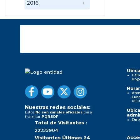
2016
Ubica
Call
Bog
Horar
Aten
Lune
05:0
Nuestras redes sociales:
Ubica
Estos
para
No son canales oficiales
admin
tramitar
PQRSDF
Dire
Total de Visitantes :
22233904
Visitantes Últimas 24
Acced