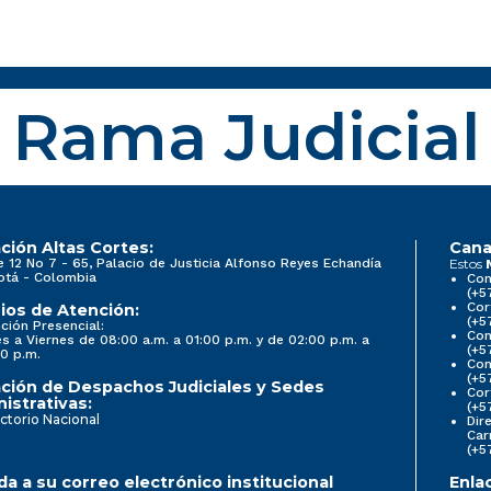
Rama Judicial
ción Altas Cortes:
Cana
e 12 No 7 - 65, Palacio de Justicia Alfonso Reyes Echandía
Estos
otá - Colombia
Con
(+5
Cor
ios de Atención:
(+5
ción Presencial:
Con
s a Viernes de 08:00 a.m. a 01:00 p.m. y de 02:00 p.m. a
(+5
0 p.m.
Com
(+5
ción de Despachos Judiciales y Sedes
Cor
istrativas:
(+5
ctorio Nacional
Dir
Car
(+5
a a su correo electrónico institucional
Enla