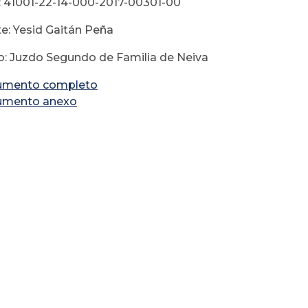
 41001-22-14-000-2017-00301-00
e: Yesid Gaitán Peña
: Juzdo Segundo de Familia de Neiva
umento completo
umento anexo