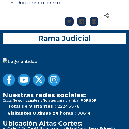
Documento anexo
Rama Judicial
Nuestras redes sociales:
Estos
para tramitar
No son canales oficiales
PQRSDF
Total de Visitantes :
22245578
Visitantes Últimas 24 horas :
38614
Ubicación Altas Cortes:
Calle 12 No 7 - 65, Palacio de Justicia Alfonso Reyes Echandía