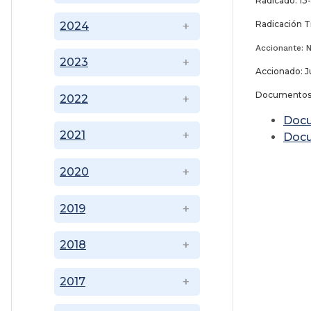
Radicado: 1
Radicación T
2024
Accionante: 
2023
Accionado: J
Documentos
2022
Doc
2021
Doc
2020
2019
2018
2017