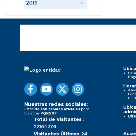
2016
Ubica
Call
Bog
Horar
Aten
Lune
05:0
Nuestras redes sociales:
Ubica
Estos
para
No son canales oficiales
admin
tramitar
PQRSDF
Dire
Total de Visitantes :
22164276
Visitantes Últimas 24
Acced