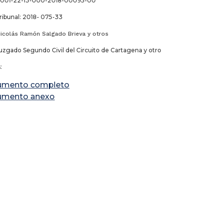
3-001-22-13-000-2018-00095-00
ribunal: 2018- 075-33
Nicolás Ramón Salgado Brieva y otros
uzgado Segundo Civil del Circuito de Cartagena y otro
:
umento completo
umento anexo