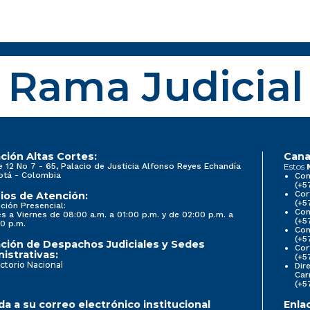
Rama Judicial
ción Altas Cortes:
Cana
e 12 No 7 - 65, Palacio de Justicia Alfonso Reyes Echandía
Estos
otá - Colombia
Con
(+5
Cor
ios de Atención:
(+5
ción Presencial:
Con
s a Viernes de 08:00 a.m. a 01:00 p.m. y de 02:00 p.m. a
(+5
0 p.m.
Com
(+5
ción de Despachos Judiciales y Sedes
Cor
istrativas:
(+5
ctorio Nacional
Dir
Car
(+5
a a su correo electrónico institucional
Enla