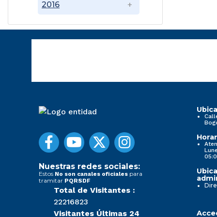
2016
Ubica
Call
Bog
Horar
Aten
Lune
05:0
Nuestras redes sociales:
Ubica
Estos
para
No son canales oficiales
admin
tramitar
PQRSDF
Dire
Total de Visitantes :
22216823
Visitantes Últimas 24
Acced