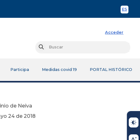
ES
Spani
Acceder
Busc
Buscar
Participa
Medidas covid 19
PORTAL HISTÓRICO
inio de Neiva
018