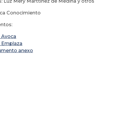
: Luz Mery Marttínez de Medina y otros
oca Conocimiento
ntos:
 Avoca
 Emplaza
umento anexo