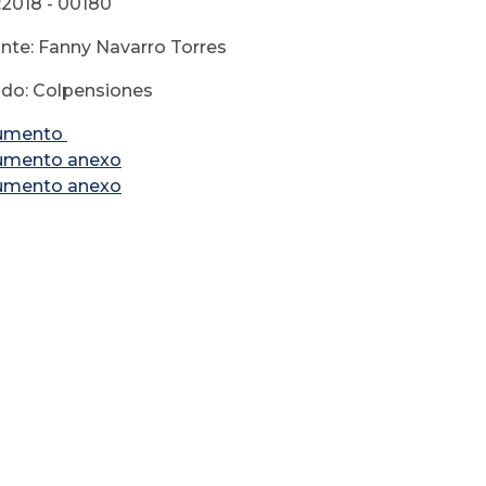
2018 - 00180
te: Fanny Navarro Torres
o: Colpensiones
umento
umento anexo
umento anexo