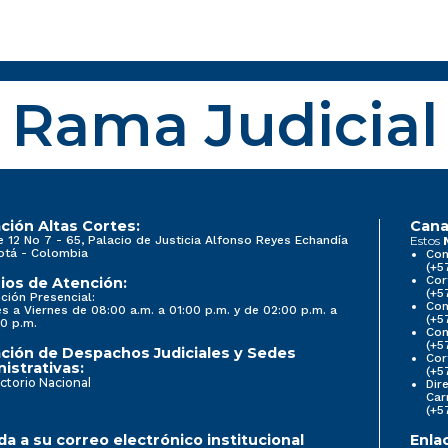
Rama Judicial
ción Altas Cortes:
Cana
e 12 No 7 - 65, Palacio de Justicia Alfonso Reyes Echandía
Estos
otá - Colombia
Con
(+5
Cor
ios de Atención:
(+5
ción Presencial:
Con
s a Viernes de 08:00 a.m. a 01:00 p.m. y de 02:00 p.m. a
(+5
0 p.m.
Com
(+5
ción de Despachos Judiciales y Sedes
Cor
istrativas:
(+5
ctorio Nacional
Dir
Car
(+5
a a su correo electrónico institucional
Enla