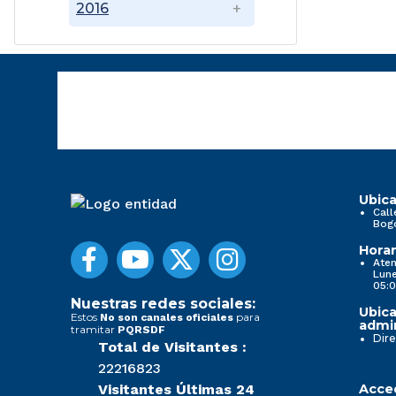
2016
Ubica
Call
Bog
Horar
Aten
Lune
05:0
Nuestras redes sociales:
Ubica
Estos
para
No son canales oficiales
admin
tramitar
PQRSDF
Dire
Total de Visitantes :
22216823
Visitantes Últimas 24
Acced