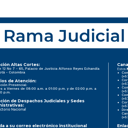
Rama Judicial
ción Altas Cortes:
Cana
e 12 No 7 - 65, Palacio de Justicia Alfonso Reyes Echandía
Estos
otá - Colombia
Con
(+5
Cor
ios de Atención:
(+5
ción Presencial:
Con
s a Viernes de 08:00 a.m. a 01:00 p.m. y de 02:00 p.m. a
(+5
0 p.m.
Com
(+5
ción de Despachos Judiciales y Sedes
Cor
istrativas:
(+5
ctorio Nacional
Dir
Car
(+5
a a su correo electrónico institucional
Enla