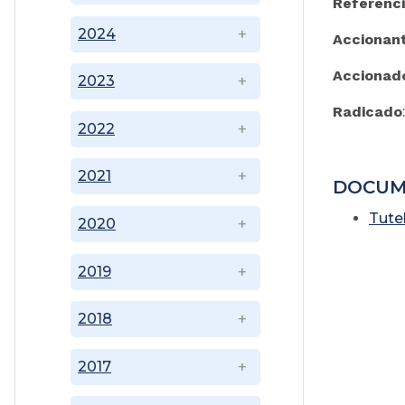
Referenc
2024
Accionan
Accionad
2023
Radicado
2022
2021
DOCUM
Tute
2020
2019
2018
2017