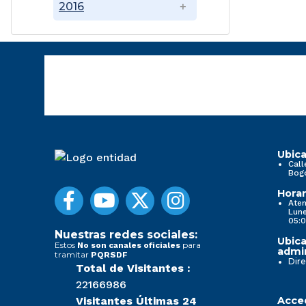
2016
Ubica
Call
Bog
Horar
Aten
Lune
05:0
Nuestras redes sociales:
Ubica
Estos
para
No son canales oficiales
admin
tramitar
PQRSDF
Dire
Total de Visitantes :
22166986
Visitantes Últimas 24
Acced