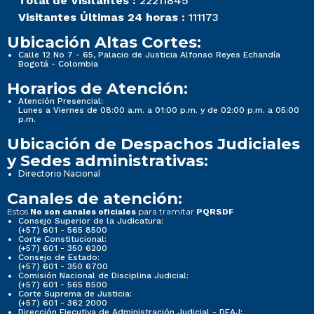
Total de Visitantes :
22211845
Visitantes Últimas 24 horas :
111173
Ubicación Altas Cortes:
Calle 12 No 7 - 65, Palacio de Justicia Alfonso Reyes Echandía
Bogotá - Colombia
Horarios de Atención:
Atención Presencial:
Lunes a Viernes de 08:00 a.m. a 01:00 p.m. y de 02:00 p.m. a 05:00
p.m.
Ubicación de Despachos Judiciales
y Sedes administrativas:
Directorio Nacional
Canales de atención:
Estos
para tramitar
No son canales oficiales
PQRSDF
Consejo Superior de la Judicatura:
(+57) 601 - 565 8500
Corte Constitucional:
(+57) 601 - 350 6200
Consejo de Estado:
(+57) 601 - 350 6700
Comisión Nacional de Disciplina Judicial:
(+57) 601 - 565 8500
Corte Suprema de Justicia:
(+57) 601 - 362 2000
Dirección Ejecutiva de Administración Judicial - DEAJ: