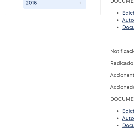
DOCUMEN
2016
Edic
Auto
Doc
Notificac
Radicado
Accionant
Accionado
DOCUMEN
Edic
Auto
Doc