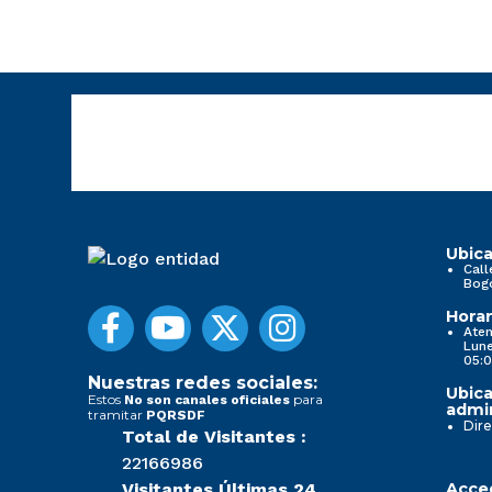
Ubica
Call
Bog
Horar
Aten
Lune
05:0
Nuestras redes sociales:
Ubica
Estos
para
No son canales oficiales
admin
tramitar
PQRSDF
Dire
Total de Visitantes :
22166986
Visitantes Últimas 24
Acced