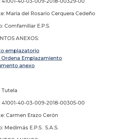
: 41001-40-03-009-2018-00329-00
e: María del Rosario Cerquera Cedeño
: Comfamiliar E.P.S.
TOS ANEXOS:
to emplazatorio
 Ordena Emplazamiento
umento anexo
 Tutela
: 41001-40-03-009-2018-00305-00
te: Carmen Erazo Cerón
: Medimás E.P.S. S.A.S.