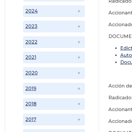
Radicado
2024
Accionant
Accionado
2023
DOCUMEN
2022
Edic
Auto
2021
Doc
2020
Acción de
2019
Radicado
2018
Accionan
2017
Accionado