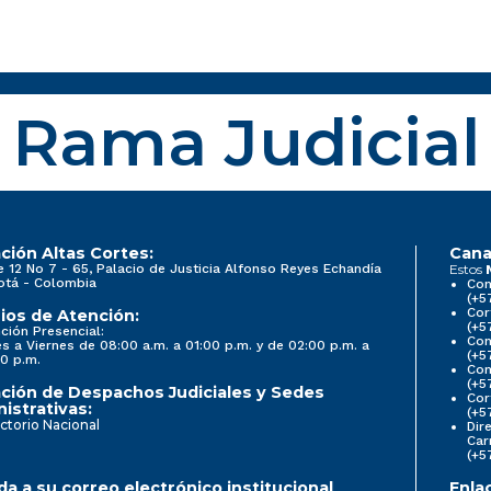
Rama Judicial
ción Altas Cortes:
Cana
e 12 No 7 - 65, Palacio de Justicia Alfonso Reyes Echandía
Estos
otá - Colombia
Con
(+5
Cor
ios de Atención:
(+5
ción Presencial:
Con
s a Viernes de 08:00 a.m. a 01:00 p.m. y de 02:00 p.m. a
(+5
0 p.m.
Com
(+5
ción de Despachos Judiciales y Sedes
Cor
istrativas:
(+5
ctorio Nacional
Dir
Car
(+5
a a su correo electrónico institucional
Enla