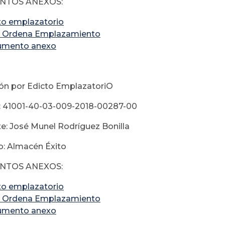
TOS ANEXOS:
to emplazatorio
 Ordena Emplazamiento
umento anexo
ión por Edicto EmplazatoriO
: 41001-40-03-009-2018-00287-00
e: José Munel Rodríguez Bonilla
: Almacén Éxito
TOS ANEXOS:
to emplazatorio
 Ordena Emplazamiento
umento anexo