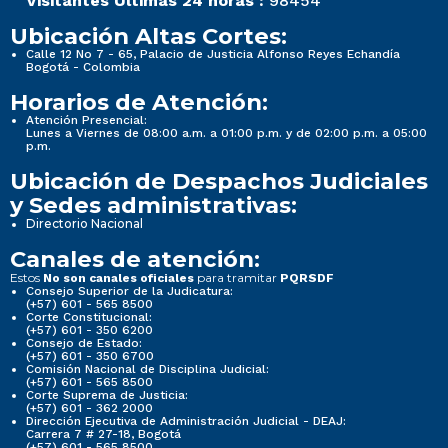
Visitantes Últimas 24 horas :
98454
Ubicación Altas Cortes:
Calle 12 No 7 - 65, Palacio de Justicia Alfonso Reyes Echandía
Bogotá - Colombia
Horarios de Atención:
Atención Presencial:
Lunes a Viernes de 08:00 a.m. a 01:00 p.m. y de 02:00 p.m. a 05:00
p.m.
Ubicación de Despachos Judiciales
y Sedes administrativas:
Directorio Nacional
Canales de atención:
Estos
para tramitar
No son canales oficiales
PQRSDF
Consejo Superior de la Judicatura:
(+57) 601 - 565 8500
Corte Constitucional:
(+57) 601 - 350 6200
Consejo de Estado:
(+57) 601 - 350 6700
Comisión Nacional de Disciplina Judicial:
(+57) 601 - 565 8500
Corte Suprema de Justicia:
(+57) 601 - 362 2000
Dirección Ejecutiva de Administración Judicial - DEAJ:
Carrera 7 # 27-18, Bogotá
(+57) 601 - 565 8500