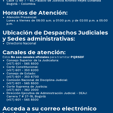
Calle 12 No 7 - 65, Palacio de Justicia Alfonso Reyes Echandía
Bogotá - Colombia
Horarios de Atención:
Atención Presencial:
Lunes a Viernes de 08:00 a.m. a 01:00 p.m. y de 02:00 p.m. a 05:00
p.m.
Ubicación de Despachos Judiciales
y Sedes administrativas:
Directorio Nacional
Canales de atención:
Estos
para tramitar
No son canales oficiales
PQRSDF
Consejo Superior de la Judicatura:
(+57) 601 - 565 8500
Corte Constitucional:
(+57) 601 - 350 6200
Consejo de Estado:
(+57) 601 - 350 6700
Comisión Nacional de Disciplina Judicial:
(+57) 601 - 565 8500
Corte Suprema de Justicia:
(+57) 601 - 362 2000
Dirección Ejecutiva de Administración Judicial - DEAJ:
Carrera 7 # 27-18, Bogotá
(+57) 601 - 565 8500
Acceda a su correo electrónico