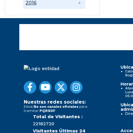
2016
Ubica
Call
Bog
Horar
Aten
Lune
05:0
Nuestras redes sociales:
Ubica
Estos
para
No son canales oficiales
admin
tramitar
PQRSDF
Dire
Total de Visitantes :
22182720
Visitantes Últimas 24
Acced