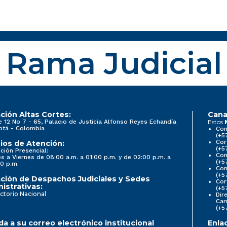
Rama Judicial
ción Altas Cortes:
Cana
e 12 No 7 - 65, Palacio de Justicia Alfonso Reyes Echandía
Estos
otá - Colombia
Con
(+5
Cor
ios de Atención:
(+5
ción Presencial:
Con
s a Viernes de 08:00 a.m. a 01:00 p.m. y de 02:00 p.m. a
(+5
0 p.m.
Com
(+5
ción de Despachos Judiciales y Sedes
Cor
istrativas:
(+5
ctorio Nacional
Dir
Car
(+5
a a su correo electrónico institucional
Enla