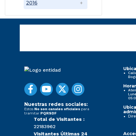
2016
Ubica
Call
Bog
Horar
Aten
Lune
05:0
Nuestras redes sociales:
Ubica
Estos
para
No son canales oficiales
admin
tramitar
PQRSDF
Dire
Total de Visitantes :
22183962
Visitantes Últimas 24
Acced