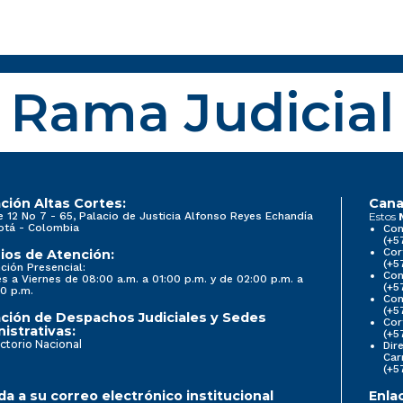
Rama Judicial
ción Altas Cortes:
Cana
e 12 No 7 - 65, Palacio de Justicia Alfonso Reyes Echandía
Estos
otá - Colombia
Con
(+5
Cor
ios de Atención:
(+5
ción Presencial:
Con
s a Viernes de 08:00 a.m. a 01:00 p.m. y de 02:00 p.m. a
(+5
0 p.m.
Com
(+5
ción de Despachos Judiciales y Sedes
Cor
istrativas:
(+5
ctorio Nacional
Dir
Car
(+5
a a su correo electrónico institucional
Enla