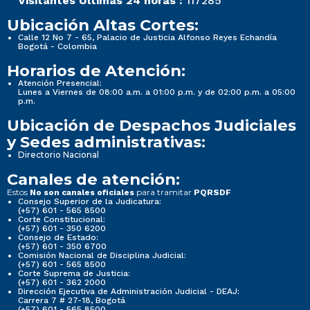
Visitantes Últimas 24 horas :
117285
Ubicación Altas Cortes:
Calle 12 No 7 - 65, Palacio de Justicia Alfonso Reyes Echandía
Bogotá - Colombia
Horarios de Atención:
Atención Presencial:
Lunes a Viernes de 08:00 a.m. a 01:00 p.m. y de 02:00 p.m. a 05:00
p.m.
Ubicación de Despachos Judiciales
y Sedes administrativas:
Directorio Nacional
Canales de atención:
Estos
para tramitar
No son canales oficiales
PQRSDF
Consejo Superior de la Judicatura:
(+57) 601 - 565 8500
Corte Constitucional:
(+57) 601 - 350 6200
Consejo de Estado:
(+57) 601 - 350 6700
Comisión Nacional de Disciplina Judicial:
(+57) 601 - 565 8500
Corte Suprema de Justicia:
(+57) 601 - 362 2000
Dirección Ejecutiva de Administración Judicial - DEAJ:
Carrera 7 # 27-18, Bogotá
(+57) 601 - 565 8500