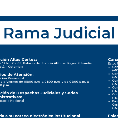
Rama Judicial
ción Altas Cortes:
Cana
e 12 No 7 - 65, Palacio de Justicia Alfonso Reyes Echandía
Estos
otá - Colombia
Con
(+5
Cor
ios de Atención:
(+5
ción Presencial:
Con
s a Viernes de 08:00 a.m. a 01:00 p.m. y de 02:00 p.m. a
(+5
0 p.m.
Com
(+5
ción de Despachos Judiciales y Sedes
Cor
istrativas:
(+5
ctorio Nacional
Dir
Car
(+5
a a su correo electrónico institucional
Enla