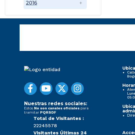
2016
Ubica
Call
Bog
Horar
Aten
Lune
05:0
Nuestras redes sociales:
Ubica
Estos
para
No son canales oficiales
admin
tramitar
PQRSDF
Dire
Total de Visitantes :
22245578
Visitantes Últimas 24
Acced