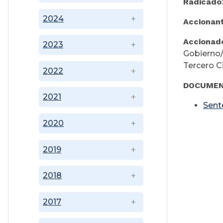
Radicado
2024
Accionan
Accionad
2023
Gobierno/
Tercero Ci
2022
DOCUMEN
2021
Sent
2020
2019
2018
2017