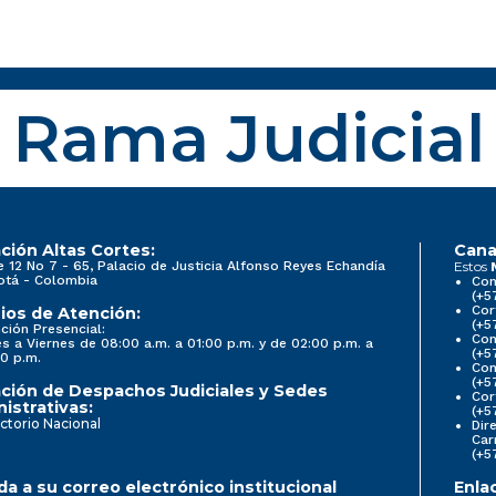
Rama Judicial
ción Altas Cortes:
Cana
e 12 No 7 - 65, Palacio de Justicia Alfonso Reyes Echandía
Estos
otá - Colombia
Con
(+5
Cor
ios de Atención:
(+5
ción Presencial:
Con
s a Viernes de 08:00 a.m. a 01:00 p.m. y de 02:00 p.m. a
(+5
0 p.m.
Com
(+5
ción de Despachos Judiciales y Sedes
Cor
istrativas:
(+5
ctorio Nacional
Dir
Car
(+5
a a su correo electrónico institucional
Enla