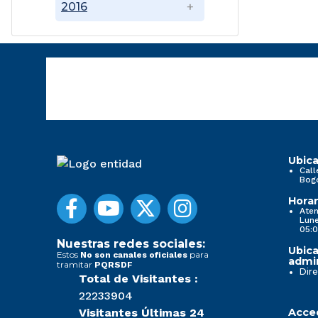
2016
Ubica
Call
Bog
Horar
Aten
Lune
05:0
Nuestras redes sociales:
Ubica
Estos
para
No son canales oficiales
admin
tramitar
PQRSDF
Dire
Total de Visitantes :
22233904
Visitantes Últimas 24
Acced