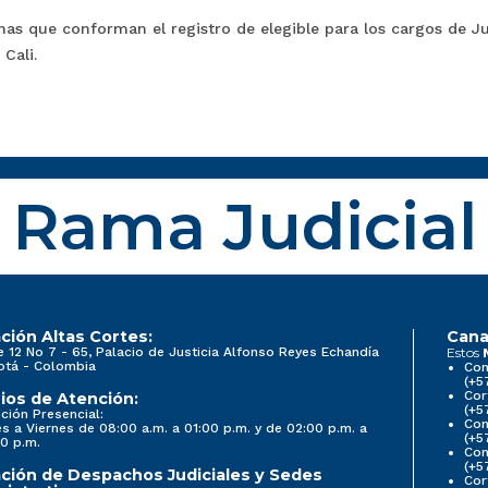
nas que conforman el registro de elegible para los cargos de J
 Cali.
Rama Judicial
ción Altas Cortes:
Cana
e 12 No 7 - 65, Palacio de Justicia Alfonso Reyes Echandía
Estos
otá - Colombia
Con
(+5
Cor
ios de Atención:
(+5
ción Presencial:
Con
s a Viernes de 08:00 a.m. a 01:00 p.m. y de 02:00 p.m. a
(+5
0 p.m.
Com
(+5
ción de Despachos Judiciales y Sedes
Cor