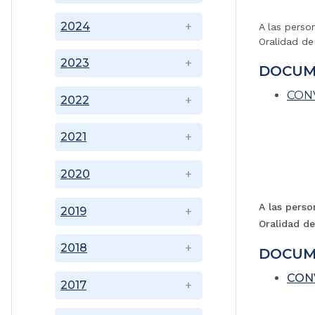
2024
A las perso
Oralidad de 
2023
DOCUM
CONV
2022
2021
2020
A las perso
2019
Oralidad de
2018
DOCUM
CON
2017