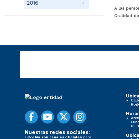
2016
A las perso
Oralidad de
Ubica
Call
Bog
Horar
Aten
Lune
05:0
Nuestras redes sociales:
Ubica
Estos
para
No son canales oficiales