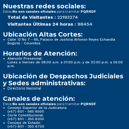
Nuestras redes sociales:
Estos
para tramitar
No son canales oficiales
PQRSDF
Total de Visitantes :
22193274
Visitantes Últimas 24 horas :
98454
Ubicación Altas Cortes:
Calle 12 No 7 - 65, Palacio de Justicia Alfonso Reyes Echandía
Bogotá - Colombia
Horarios de Atención:
Atención Presencial:
Lunes a Viernes de 08:00 a.m. a 01:00 p.m. y de 02:00 p.m. a 05:00
p.m.
Ubicación de Despachos Judiciales
y Sedes administrativas:
Directorio Nacional
Canales de atención:
Estos
para tramitar
No son canales oficiales
PQRSDF
Consejo Superior de la Judicatura:
(+57) 601 - 565 8500
Corte Constitucional:
(+57) 601 - 350 6200
Consejo de Estado:
(+57) 601 - 350 6700