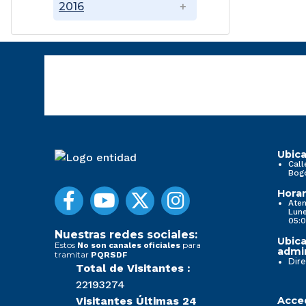
2016
Ubica
Call
Bog
Horar
Aten
Lune
05:0
Nuestras redes sociales:
Ubica
Estos
para
No son canales oficiales
admin
tramitar
PQRSDF
Dire
Total de Visitantes :
22193274
Visitantes Últimas 24
Acced