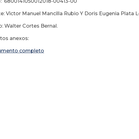
: 6800141050012018-00413-00
e: Victor Manuel Mancilla Rubio Y Doris Eugenia Plata L
: Walter Cortes Bernal.
os anexos:
umento completo