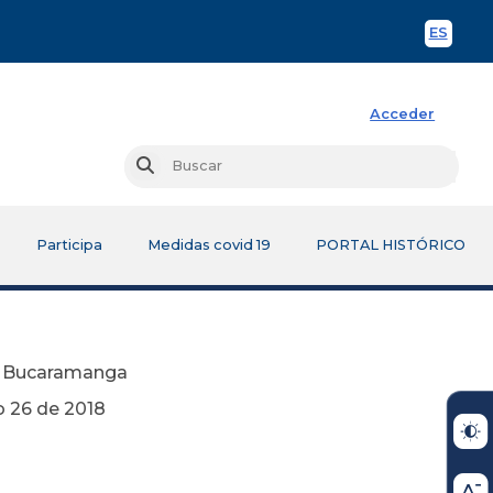
ES
Spani
Acceder
Busc
Buscar
Participa
Medidas covid 19
PORTAL HISTÓRICO
e Bucaramanga
018