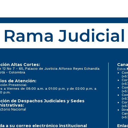
Rama Judicial
ción Altas Cortes:
Cana
e 12 No 7 - 65, Palacio de Justicia Alfonso Reyes Echandía
Estos
otá - Colombia
Con
(+5
Cor
ios de Atención:
(+5
ción Presencial:
Con
s a Viernes de 08:00 a.m. a 01:00 p.m. y de 02:00 p.m. a
(+5
0 p.m.
Com
(+5
ción de Despachos Judiciales y Sedes
Cor
istrativas:
(+5
ctorio Nacional
Dir
Car
(+5
a a su correo electrónico institucional
Enla