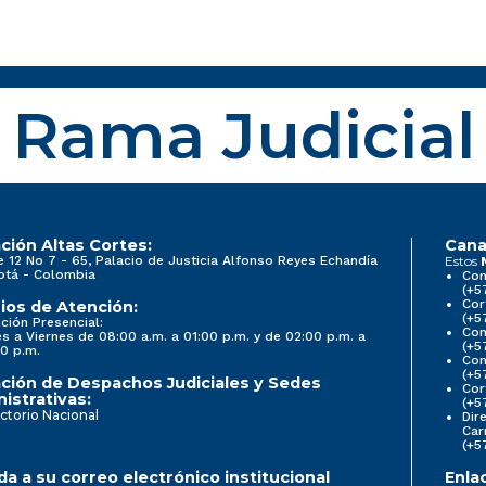
Rama Judicial
ción Altas Cortes:
Cana
e 12 No 7 - 65, Palacio de Justicia Alfonso Reyes Echandía
Estos
otá - Colombia
Con
(+5
Cor
ios de Atención:
(+5
ción Presencial:
Con
s a Viernes de 08:00 a.m. a 01:00 p.m. y de 02:00 p.m. a
(+5
0 p.m.
Com
(+5
ción de Despachos Judiciales y Sedes
Cor
istrativas:
(+5
ctorio Nacional
Dir
Car
(+5
a a su correo electrónico institucional
Enla