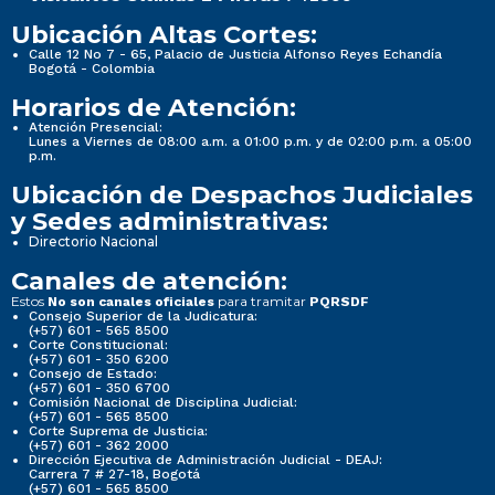
Ubicación Altas Cortes:
Calle 12 No 7 - 65, Palacio de Justicia Alfonso Reyes Echandía
Bogotá - Colombia
Horarios de Atención:
Atención Presencial:
Lunes a Viernes de 08:00 a.m. a 01:00 p.m. y de 02:00 p.m. a 05:00
p.m.
Ubicación de Despachos Judiciales
y Sedes administrativas:
Directorio Nacional
Canales de atención:
Estos
para tramitar
No son canales oficiales
PQRSDF
Consejo Superior de la Judicatura:
(+57) 601 - 565 8500
Corte Constitucional:
(+57) 601 - 350 6200
Consejo de Estado:
(+57) 601 - 350 6700
Comisión Nacional de Disciplina Judicial:
(+57) 601 - 565 8500
Corte Suprema de Justicia:
(+57) 601 - 362 2000
Dirección Ejecutiva de Administración Judicial - DEAJ:
Carrera 7 # 27-18, Bogotá
(+57) 601 - 565 8500