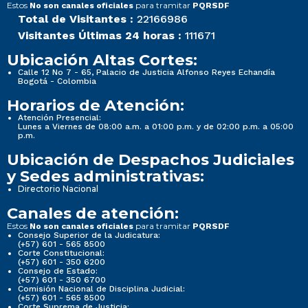
Estos
para tramitar
No son canales oficiales
PQRSDF
Total de Visitantes :
22166986
Visitantes Últimas 24 horas :
111671
Ubicación Altas Cortes:
Calle 12 No 7 - 65, Palacio de Justicia Alfonso Reyes Echandía
Bogotá - Colombia
Horarios de Atención:
Atención Presencial:
Lunes a Viernes de 08:00 a.m. a 01:00 p.m. y de 02:00 p.m. a 05:00
p.m.
Ubicación de Despachos Judiciales
y Sedes administrativas:
Directorio Nacional
Canales de atención:
Estos
para tramitar
No son canales oficiales
PQRSDF
Consejo Superior de la Judicatura:
(+57) 601 - 565 8500
Corte Constitucional:
(+57) 601 - 350 6200
Consejo de Estado:
(+57) 601 - 350 6700
Comisión Nacional de Disciplina Judicial:
(+57) 601 - 565 8500
Corte Suprema de Justicia: