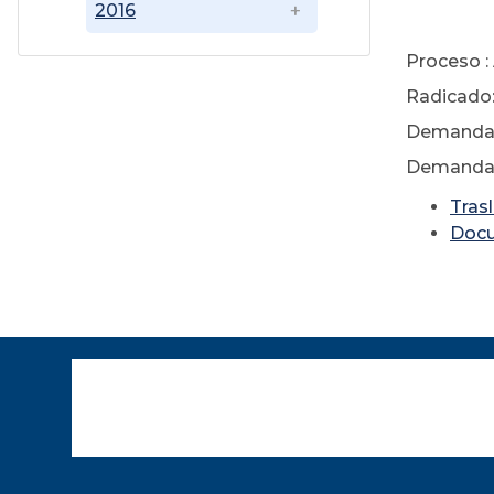
2016
Ju
Proceso :
Radicado:
Demandan
Demandado
Tras
Doc