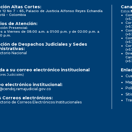
ción Altas Cortes:
Cana
e 12 No 7 - 65, Palacio de Justicia Alfonso Reyes Echandía
Estos
otá - Colombia
Con
(+5
Cor
ios de Atención:
(+5
ción Presencial:
Con
s a Viernes de 08:00 a.m. a 01:00 p.m. y de 02:00 p.m. a
(+5
0 p.m.
Com
(+5
ción de Despachos Judiciales y Sedes
Cor
istrativas:
(+5
ctorio Nacional
Dir
Car
(+5
a a su correo electrónico institucional
Enla
ores Judiciales)
Cue
Map
o electrónico institucional:
Pol
@cendoj.ramajudicial.gov.co
Sit
 Correos electrónicos:
Tra
ctorio de Correos Electrónicos Institucionales