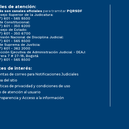
les de atención:
para tramitar
No son canales oficiales
PQRSDF
sejo Superior de la Judicatura:
7) 601 - 565 8500
te Constitucional:
7) 601 - 350 6200
sejo de Estado:
7) 601 - 350 6700
isión Nacional de Disciplina Judicial:
7) 601 - 565 8500
te Suprema de Justicia:
7) 601 - 362 2000
ección Ejecutiva de Administración Judicial - DEAJ:
rera 7 # 27-18, Bogotá
7) 601 - 565 8500
ces de interés:
ntas de correo para Notificaciones Judiciales
a del sitio
íticas de privacidad y condiciones de uso
io de atención al usuario
nsparencia y Acceso a la información