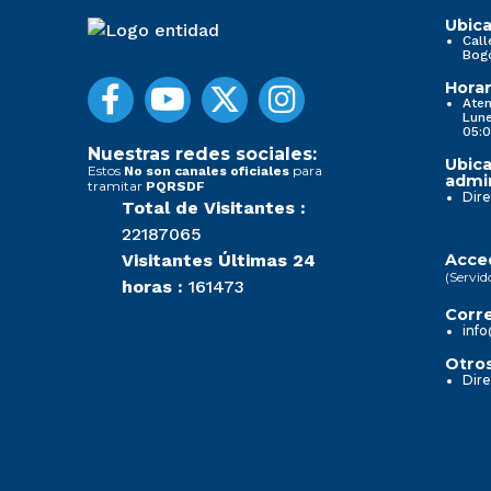
Ubica
Call
Bog
Horar
Aten
Lune
05:0
Nuestras redes sociales:
Ubica
Estos
para
No son canales oficiales
admin
tramitar
PQRSDF
Dire
Total de Visitantes :
22187065
Visitantes Últimas 24
Acced
(Servid
horas :
161473
Corre
info
Otros
Dire