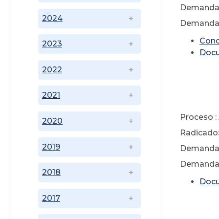
Demandan
2024
Demandado
Conc
2023
Doc
2022
2021
Ag
Proceso :
2020
Radicado:
2019
Demandan
Demandado
2018
Doc
2017