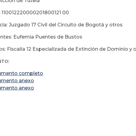
Acción de Tutela
: 110012220000201800121 00
ia: Juzgado 17 Civil del Circuito de Bogotá y otros
tes: Eufemia Puentes de Bustos
s: Fiscalía 12 Especializada de Extinción de Dominio y 
NTO:
umento completo
umento anexo
umento anexo