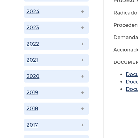
Proceso: 
2024
Radicado
Procedenc
2023
Demandan
2022
Accionado
2021
DOCUME
Doc
2020
Doc
Doc
2019
2018
2017