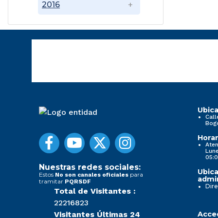
2016
Ubica
Call
Bog
Horar
Aten
Lune
05:0
Nuestras redes sociales:
Ubica
Estos
para
No son canales oficiales
admin
tramitar
PQRSDF
Dire
Total de Visitantes :
22216823
Visitantes Últimas 24
Acced