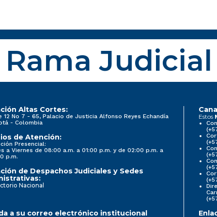
Rama Judicial
ción Altas Cortes:
Cana
e 12 No 7 - 65, Palacio de Justicia Alfonso Reyes Echandía
Estos
otá - Colombia
Con
(+5
Cor
ios de Atención:
(+5
ción Presencial:
Con
s a Viernes de 08:00 a.m. a 01:00 p.m. y de 02:00 p.m. a
(+5
0 p.m.
Com
(+5
ción de Despachos Judiciales y Sedes
Cor
istrativas:
(+5
ctorio Nacional
Dir
Car
(+5
a a su correo electrónico institucional
Enla