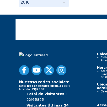
2016
Ubica
Call
Bog
Horar
Aten
Lune
05:0
Nuestras redes sociales:
Ubica
Estos
para
No son canales oficiales
admin
tramitar
PQRSDF
Dire
Total de Visitantes :
22165825
Visitantes Últimas 24
Acced