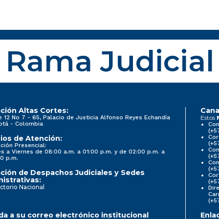
Rama Judicial
ción Altas Cortes:
Cana
e 12 No 7 - 65, Palacio de Justicia Alfonso Reyes Echandía
Estos
otá - Colombia
Con
(+5
Cor
ios de Atención:
(+5
ción Presencial:
Con
s a Viernes de 08:00 a.m. a 01:00 p.m. y de 02:00 p.m. a
(+5
0 p.m.
Com
(+5
ción de Despachos Judiciales y Sedes
Cor
istrativas:
(+5
ctorio Nacional
Dir
Car
(+5
a a su correo electrónico institucional
Enla