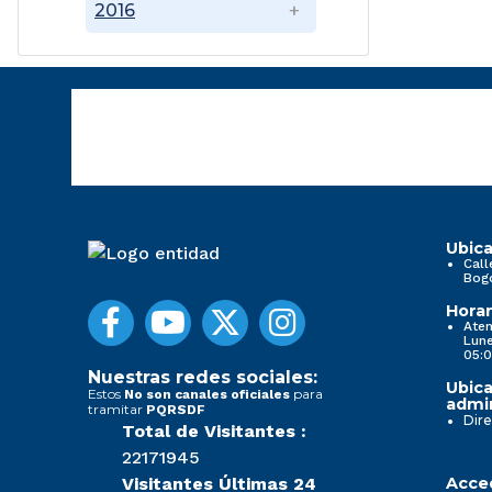
2016
Ubica
Call
Bog
Horar
Aten
Lune
05:0
Nuestras redes sociales:
Ubica
Estos
para
No son canales oficiales
admin
tramitar
PQRSDF
Dire
Total de Visitantes :
22171945
Visitantes Últimas 24
Acced