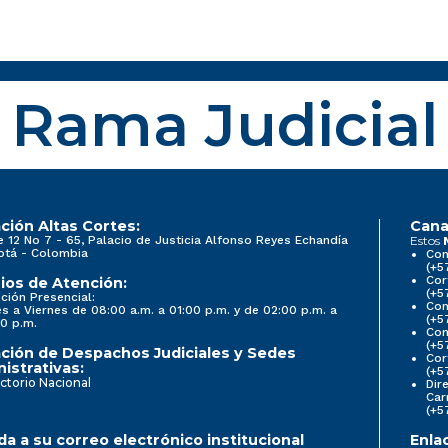
Rama Judicial
ción Altas Cortes:
Cana
e 12 No 7 - 65, Palacio de Justicia Alfonso Reyes Echandía
Estos
otá - Colombia
Con
(+5
Cor
ios de Atención:
(+5
ción Presencial:
Con
s a Viernes de 08:00 a.m. a 01:00 p.m. y de 02:00 p.m. a
(+5
0 p.m.
Com
(+5
ción de Despachos Judiciales y Sedes
Cor
istrativas:
(+5
ctorio Nacional
Dir
Car
(+5
a a su correo electrónico institucional
Enla