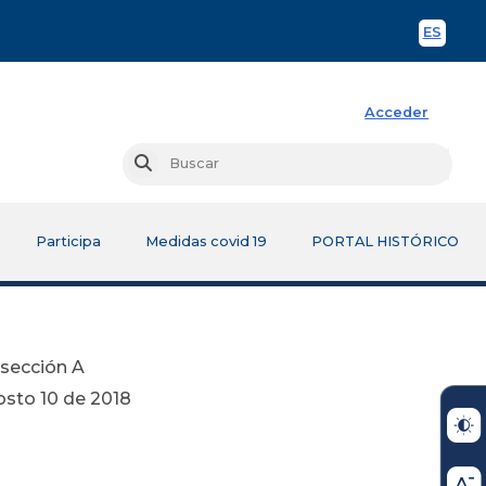
ES
Spani
Acceder
Busc
Buscar
Participa
Medidas covid 19
PORTAL HISTÓRICO
bsección A
2018