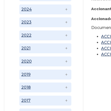
Accionan
2024
Accionad
2023
Document
2022
ACCI
ACCI
2021
ACCI
ACCI
2020
2019
2018
2017