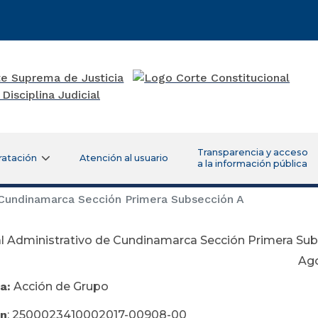
Transparencia y acceso
ratación
Atención al usuario
a la información pública
 Cundinamarca Sección Primera Subsección A
al Administrativo de Cundinamarca Sección Primera Su
osto 10 de 
a:
Acción de Grupo
ón
: 2500023410002017-00908-00