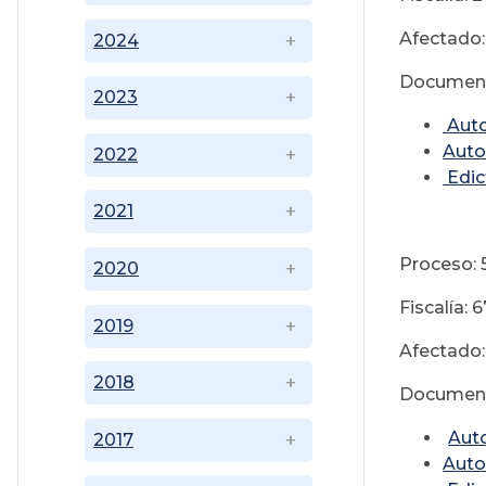
Afectado:
2024
Document
2023
Auto
Auto
2022
Edic
2021
Proceso:
2020
Fiscalía:
2019
Afectado:
2018
Document
Aut
2017
Auto