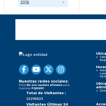
2016
Ubica
Call
Bog
Horar
Aten
Lune
05:0
Nuestras redes sociales:
Ubica
Estos
para
No son canales oficiales
admin
tramitar
PQRSDF
Dire
Total de Visitantes :
22216823
Visitantes Últimas 24
Acced