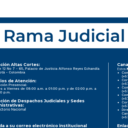
Rama Judicial
ción Altas Cortes:
Cana
e 12 No 7 - 65, Palacio de Justicia Alfonso Reyes Echandía
Estos
otá - Colombia
Con
(+5
Cor
ios de Atención:
(+5
ción Presencial:
Con
s a Viernes de 08:00 a.m. a 01:00 p.m. y de 02:00 p.m. a
(+5
0 p.m.
Com
(+5
ción de Despachos Judiciales y Sedes
Cor
istrativas:
(+5
ctorio Nacional
Dir
Car
(+5
a a su correo electrónico institucional
Enla