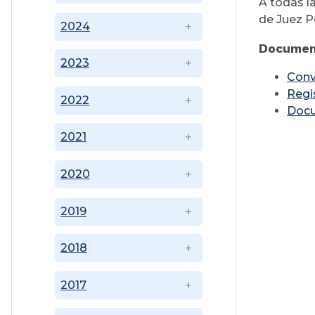
A todas l
de Juez P
2024
Documen
2023
Conv
Regi
2022
Doc
2021
2020
2019
2018
2017