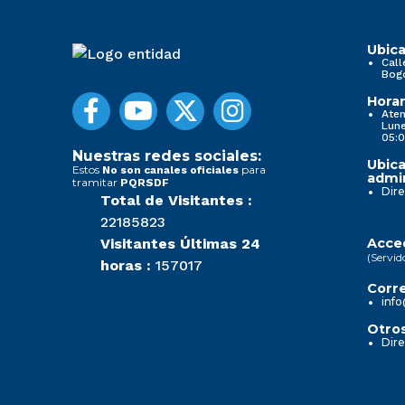
Ubica
Call
Bog
Horar
Aten
Lune
05:0
Nuestras redes sociales:
Ubica
Estos
para
No son canales oficiales
admin
tramitar
PQRSDF
Dire
Total de Visitantes :
22185823
Visitantes Últimas 24
Acced
(Servid
horas :
157017
Corre
info
Otros
Dire