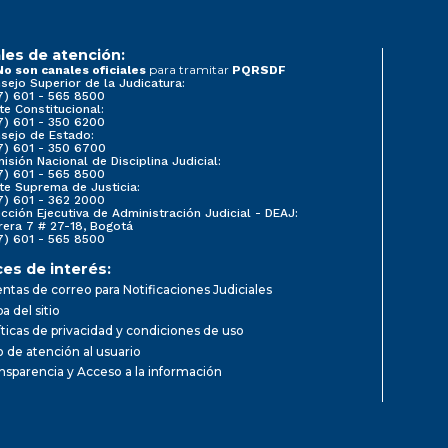
les de atención:
para tramitar
No son canales oficiales
PQRSDF
sejo Superior de la Judicatura:
7) 601 - 565 8500
te Constitucional:
7) 601 - 350 6200
sejo de Estado:
7) 601 - 350 6700
isión Nacional de Disciplina Judicial:
7) 601 - 565 8500
te Suprema de Justicia:
7) 601 - 362 2000
ección Ejecutiva de Administración Judicial - DEAJ:
rera 7 # 27-18, Bogotá
7) 601 - 565 8500
ces de interés:
ntas de correo para Notificaciones Judiciales
a del sitio
íticas de privacidad y condiciones de uso
io de atención al usuario
nsparencia y Acceso a la información