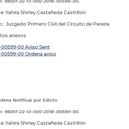
n: 66001-22-13-000-
2018-00599-00.
e: Yahira Shirley Castañeda Castrillón
:: Juzgado Primero Civil del Circuito de Pereira
os anexos:
-00599-00 Aviso Sent
-00599-00 Ordena aviso
gosto 16 de
dena Notificar por Edicto
n: 66001-22-13-000-
2018-00599-00.
e: Yahira Shirley Castañeda Castrillón