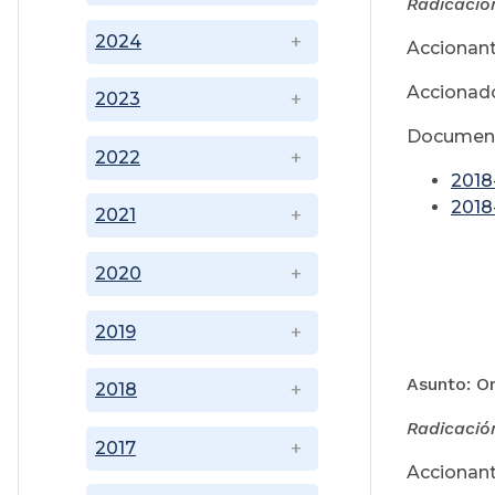
Radicació
2024
Accionant
Accionado
2023
Document
2022
2018
2018
2021
2020
2019
A
Asunto: Or
2018
Radicació
2017
Accionant