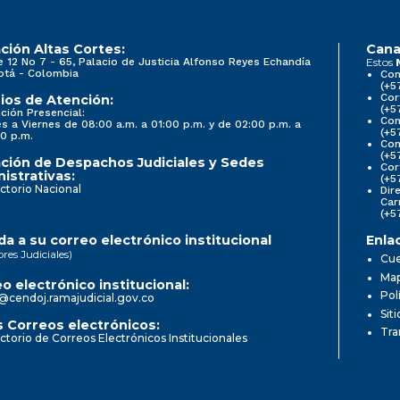
ción Altas Cortes:
Cana
e 12 No 7 - 65, Palacio de Justicia Alfonso Reyes Echandía
Estos
otá - Colombia
Con
(+5
Cor
ios de Atención:
(+5
ción Presencial:
Con
s a Viernes de 08:00 a.m. a 01:00 p.m. y de 02:00 p.m. a
(+5
0 p.m.
Com
(+5
ción de Despachos Judiciales y Sedes
Cor
istrativas:
(+5
ctorio Nacional
Dir
Car
(+5
a a su correo electrónico institucional
Enla
ores Judiciales)
Cue
Map
o electrónico institucional:
Pol
@cendoj.ramajudicial.gov.co
Sit
 Correos electrónicos:
Tra
ctorio de Correos Electrónicos Institucionales