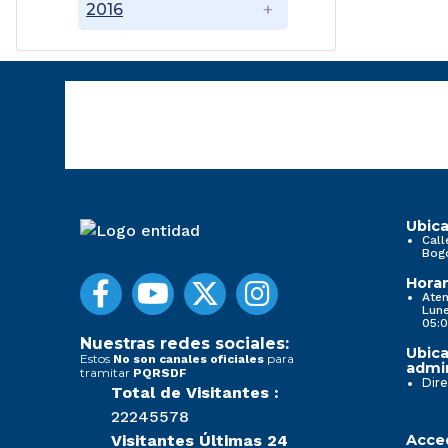
2016
Ubica
Call
Bog
Horar
Aten
Lune
05:0
Nuestras redes sociales:
Ubica
Estos
para
No son canales oficiales
admin
tramitar
PQRSDF
Dire
Total de Visitantes :
22245578
Visitantes Últimas 24
Acced