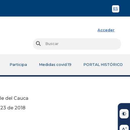
ES
Spani
Acceder
Busc
Buscar
Participa
Medidas covid 19
PORTAL HISTÓRICO
lle del Cauca
018