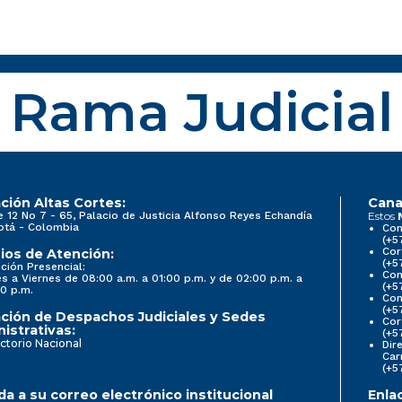
Rama Judicial
ción Altas Cortes:
Cana
e 12 No 7 - 65, Palacio de Justicia Alfonso Reyes Echandía
Estos
otá - Colombia
Con
(+5
Cor
ios de Atención:
(+5
ción Presencial:
Con
s a Viernes de 08:00 a.m. a 01:00 p.m. y de 02:00 p.m. a
(+5
0 p.m.
Com
(+5
ción de Despachos Judiciales y Sedes
Cor
istrativas:
(+5
ctorio Nacional
Dir
Car
(+5
a a su correo electrónico institucional
Enla