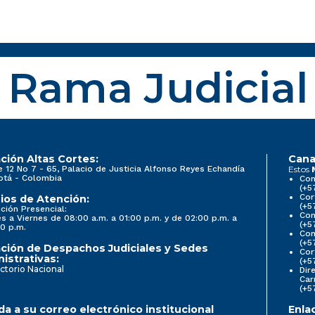
Rama Judicial
ción Altas Cortes:
Cana
e 12 No 7 - 65, Palacio de Justicia Alfonso Reyes Echandía
Estos
otá - Colombia
Con
(+5
Cor
ios de Atención:
(+5
ción Presencial:
Con
s a Viernes de 08:00 a.m. a 01:00 p.m. y de 02:00 p.m. a
(+5
0 p.m.
Com
(+5
ción de Despachos Judiciales y Sedes
Cor
istrativas:
(+5
ctorio Nacional
Dir
Car
(+5
a a su correo electrónico institucional
Enla