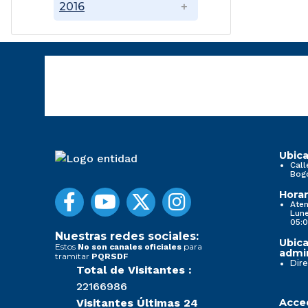
2016
Ubica
Call
Bog
Horar
Aten
Lune
05:0
Nuestras redes sociales:
Ubica
Estos
para
No son canales oficiales
admin
tramitar
PQRSDF
Dire
Total de Visitantes :
22166986
Visitantes Últimas 24
Acced