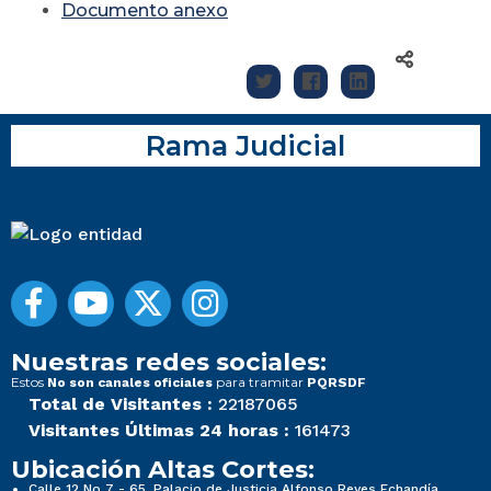
Documento anexo
Rama Judicial
Nuestras redes sociales:
Estos
para tramitar
No son canales oficiales
PQRSDF
Total de Visitantes :
22187065
Visitantes Últimas 24 horas :
161473
Ubicación Altas Cortes:
Calle 12 No 7 - 65, Palacio de Justicia Alfonso Reyes Echandía