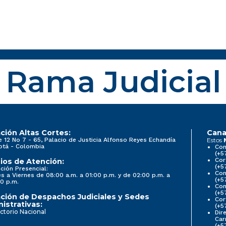
Rama Judicial
ción Altas Cortes:
Cana
e 12 No 7 - 65, Palacio de Justicia Alfonso Reyes Echandía
Estos
otá - Colombia
Con
(+5
Cor
ios de Atención:
(+5
ción Presencial:
Con
s a Viernes de 08:00 a.m. a 01:00 p.m. y de 02:00 p.m. a
(+5
0 p.m.
Com
(+5
ción de Despachos Judiciales y Sedes
Cor
istrativas:
(+5
ctorio Nacional
Dir
Car
(+5