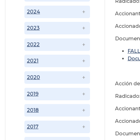
Radicado
2024
Accionant
Accionado
2023
Document
2022
FALL
Doc
2021
2020
Acción de
2019
Radicado
Accionant
2018
Accionado
2017
Document