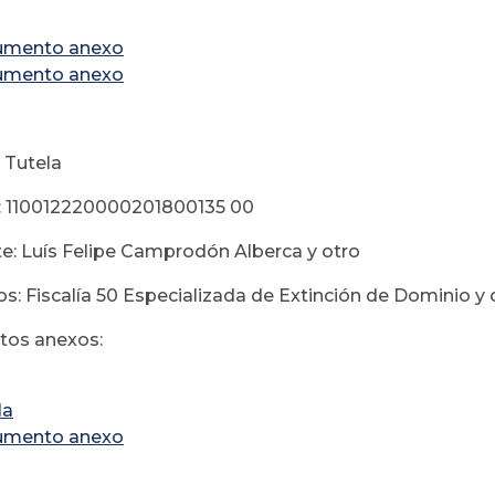
umento anexo
umento anexo
 Tutela
: 110012220000201800135 00
e: Luís Felipe Camprodón Alberca y otro
s: Fiscalía 50 Especializada de Extinción de Dominio y 
os anexos:
la
umento anexo