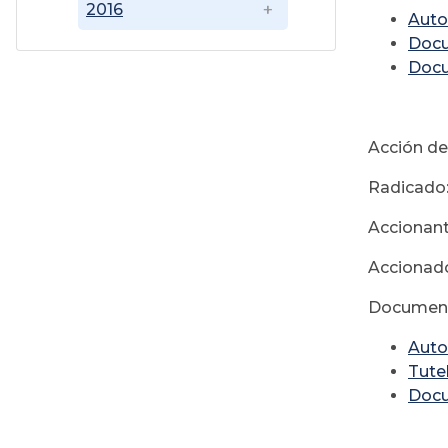
2016
Auto
Doc
Doc
Acción de
Radicado
Accionant
Accionado
Document
Auto
Tute
Doc