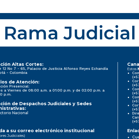
Rama Judicial
ción Altas Cortes:
Cana
e 12 No 7 - 65, Palacio de Justicia Alfonso Reyes Echandía
Estos
otá - Colombia
Con
(+5
Cor
ios de Atención:
(+5
ción Presencial:
Con
s a Viernes de 08:00 a.m. a 01:00 p.m. y de 02:00 p.m. a
(+5
0 p.m.
Com
(+5
ción de Despachos Judiciales y Sedes
Cor
istrativas:
(+5
ctorio Nacional
Dir
Car
(+5
a a su correo electrónico institucional
Enla
ores Judiciales)
Cue