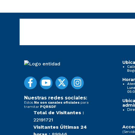
Ubica
Call
Bog
Horar
Aten
Lune
05:0
Nuestras redes sociales:
Ubica
Estos
para
No son canales oficiales
admin
tramitar
PQRSDF
Dire
Total de Visitantes :
22191721
Visitantes Últimas 24
Acced
(Servid
horas :
89946