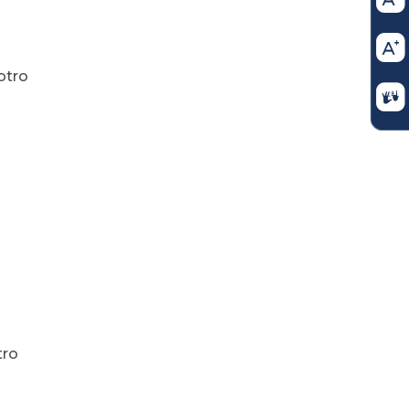
otro
tro