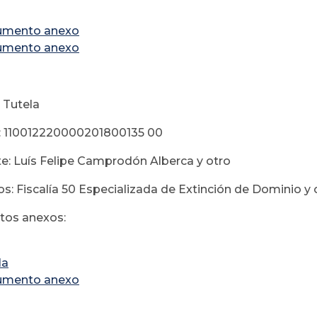
umento anexo
umento anexo
 Tutela
: 110012220000201800135 00
e: Luís Felipe Camprodón Alberca y otro
s: Fiscalía 50 Especializada de Extinción de Dominio y 
os anexos:
la
umento anexo