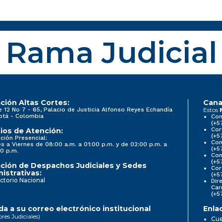
Rama Judicial
ción Altas Cortes:
Cana
e 12 No 7 - 65, Palacio de Justicia Alfonso Reyes Echandía
Estos
otá - Colombia
Con
(+5
Cor
ios de Atención:
(+5
ción Presencial:
Con
s a Viernes de 08:00 a.m. a 01:00 p.m. y de 02:00 p.m. a
(+5
0 p.m.
Com
(+5
ción de Despachos Judiciales y Sedes
Cor
istrativas:
(+5
ctorio Nacional
Dir
Car
(+5
a a su correo electrónico institucional
Enla
ores Judiciales)
Cue