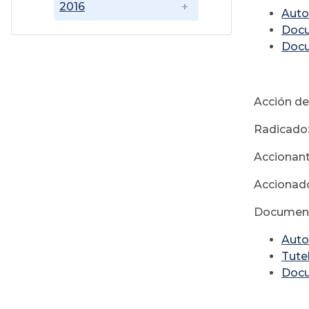
2016
Auto
Doc
Doc
Acción de
Radicado
Accionant
Accionado
Document
Auto
Tute
Doc