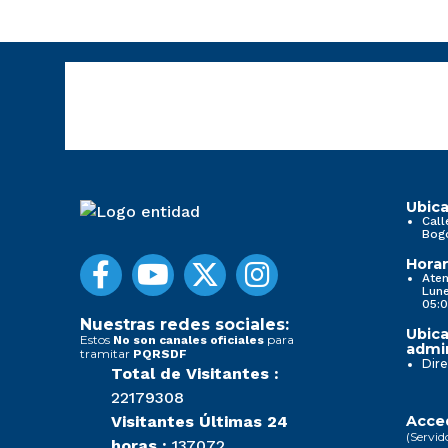
Ubica
Call
Bog
Horar
Aten
Lune
05:0
Nuestras redes sociales:
Ubica
Estos
para
No son canales oficiales
admin
tramitar
PQRSDF
Dire
Total de Visitantes :
22179308
Visitantes Últimas 24
Acced
(Servid
horas :
137072