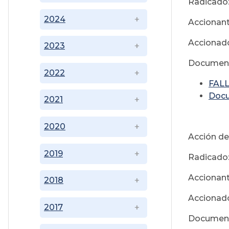
Radicado
2024
Accionant
Accionado
2023
Document
2022
FALL
Doc
2021
2020
Acción de
2019
Radicado
Accionant
2018
Accionado
2017
Document