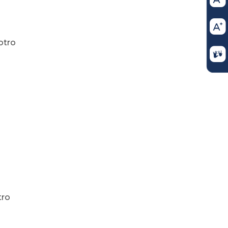
otro
tro