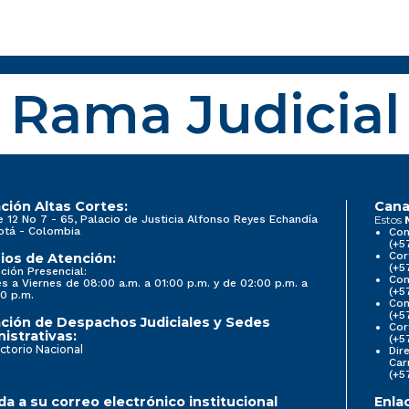
Rama Judicial
ción Altas Cortes:
Cana
e 12 No 7 - 65, Palacio de Justicia Alfonso Reyes Echandía
Estos
otá - Colombia
Con
(+5
Cor
ios de Atención:
(+5
ción Presencial:
Con
s a Viernes de 08:00 a.m. a 01:00 p.m. y de 02:00 p.m. a
(+5
0 p.m.
Com
(+5
ción de Despachos Judiciales y Sedes
Cor
istrativas:
(+5
ctorio Nacional
Dir
Car
(+5
a a su correo electrónico institucional
Enla