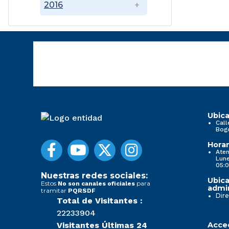
2016
Ubica
Call
Bog
Horar
Aten
Lune
05:0
Nuestras redes sociales:
Ubica
Estos
para
No son canales oficiales
admin
tramitar
PQRSDF
Dire
Total de Visitantes :
22233904
Visitantes Últimas 24
Acced