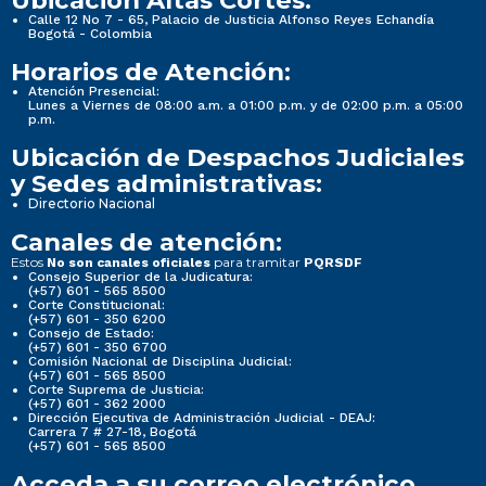
Ubicación Altas Cortes:
Calle 12 No 7 - 65, Palacio de Justicia Alfonso Reyes Echandía
Bogotá - Colombia
Horarios de Atención:
Atención Presencial:
Lunes a Viernes de 08:00 a.m. a 01:00 p.m. y de 02:00 p.m. a 05:00
p.m.
Ubicación de Despachos Judiciales
y Sedes administrativas:
Directorio Nacional
Canales de atención:
Estos
para tramitar
No son canales oficiales
PQRSDF
Consejo Superior de la Judicatura:
(+57) 601 - 565 8500
Corte Constitucional:
(+57) 601 - 350 6200
Consejo de Estado:
(+57) 601 - 350 6700
Comisión Nacional de Disciplina Judicial:
(+57) 601 - 565 8500
Corte Suprema de Justicia:
(+57) 601 - 362 2000
Dirección Ejecutiva de Administración Judicial - DEAJ:
Carrera 7 # 27-18, Bogotá
(+57) 601 - 565 8500
Acceda a su correo electrónico