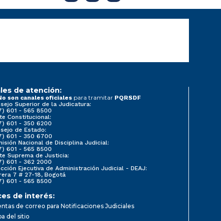
les de atención:
para tramitar
No son canales oficiales
PQRSDF
sejo Superior de la Judicatura:
7) 601 - 565 8500
te Constitucional:
7) 601 - 350 6200
sejo de Estado:
7) 601 - 350 6700
isión Nacional de Disciplina Judicial:
7) 601 - 565 8500
te Suprema de Justicia:
7) 601 - 362 2000
ección Ejecutiva de Administración Judicial - DEAJ:
rera 7 # 27-18, Bogotá
7) 601 - 565 8500
ces de interés:
ntas de correo para Notificaciones Judiciales
a del sitio