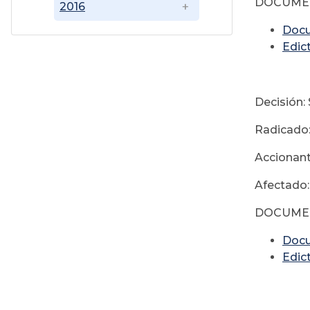
DOCUME
2016
Doc
Edic
Decisión:
Radicado
Accionant
Afectado:
DOCUME
Doc
Edic