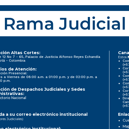
Rama Judicial
ción Altas Cortes:
Cana
e 12 No 7 - 65, Palacio de Justicia Alfonso Reyes Echandía
Estos
otá - Colombia
Con
(+5
Cor
ios de Atención:
(+5
ción Presencial:
Con
s a Viernes de 08:00 a.m. a 01:00 p.m. y de 02:00 p.m. a
(+5
0 p.m.
Com
(+5
ción de Despachos Judiciales y Sedes
Cor
istrativas:
(+5
ctorio Nacional
Dir
Car
(+5
a a su correo electrónico institucional
Enla
ores Judiciales)
Cue
Map
o electrónico institucional: