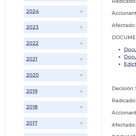
Radicado
2024
Accionante
Afectado:
2023
DOCUME
2022
Doc
Doc
2021
Edic
2020
Decisión:
2019
Radicado
2018
Accionante
2017
Afectado: