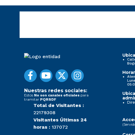
Ubica
Call
Bog
Horar
Aten
Lune
05:0
Nuestras redes sociales:
Ubica
Estos
para
No son canales oficiales
admin
tramitar
PQRSDF
Dire
Total de Visitantes :
22179308
Visitantes Últimas 24
Acced
(Servid
horas :
137072
Corre