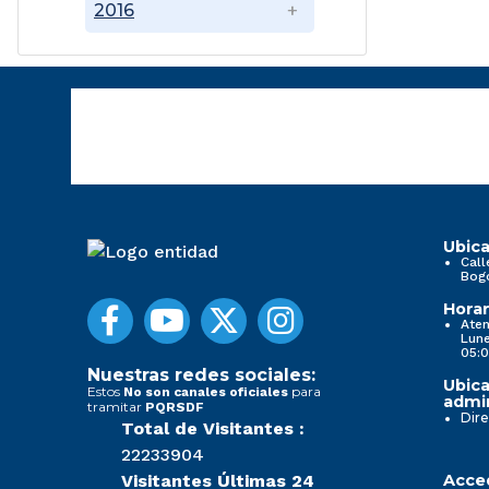
2016
Ubica
Call
Bog
Horar
Aten
Lune
05:0
Nuestras redes sociales:
Ubica
Estos
para
No son canales oficiales
admin
tramitar
PQRSDF
Dire
Total de Visitantes :
22233904
Visitantes Últimas 24
Acced