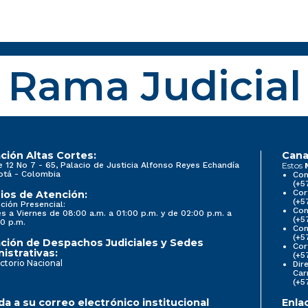
Rama Judicial
ción Altas Cortes:
Cana
e 12 No 7 - 65, Palacio de Justicia Alfonso Reyes Echandía
Estos
otá - Colombia
Con
(+5
Cor
ios de Atención:
(+5
ción Presencial:
Con
s a Viernes de 08:00 a.m. a 01:00 p.m. y de 02:00 p.m. a
(+5
0 p.m.
Com
(+5
ción de Despachos Judiciales y Sedes
Cor
istrativas:
(+5
ctorio Nacional
Dir
Car
(+5
a a su correo electrónico institucional
Enla