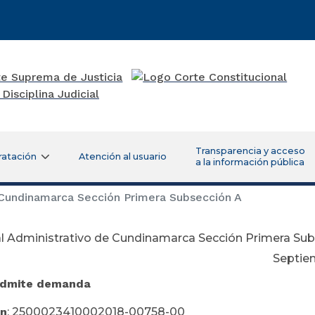
Transparencia y acceso
ratación
Atención al usuario
a la información pública
 Cundinamarca Sección Primera Subsección A
al Administrativo de Cundinamarca Sección Primera Su
ptiembre 17 de 
Admite demanda
ón
: 2500023410002018-00758-00