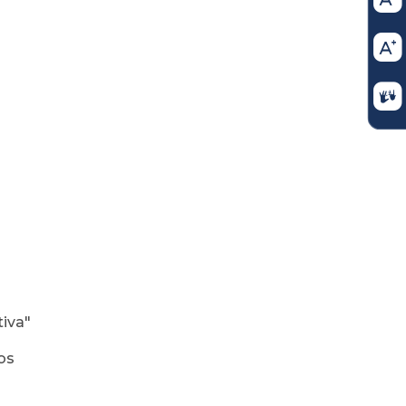
iva"
os