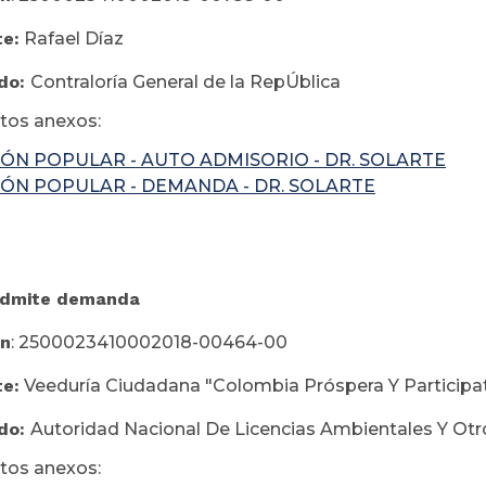
te:
Rafael Díaz
do:
Contraloría General de la RepÚblica
os anexos:
IÓN POPULAR - AUTO ADMISORIO - DR. SOLARTE
IÓN POPULAR - DEMANDA - DR. SOLARTE
Admite demanda
ón
: 2500023410002018-00464-00
te:
Veeduría Ciudadana "Colombia Próspera Y Participat
do:
Autoridad Nacional De Licencias Ambientales Y Otr
os anexos: