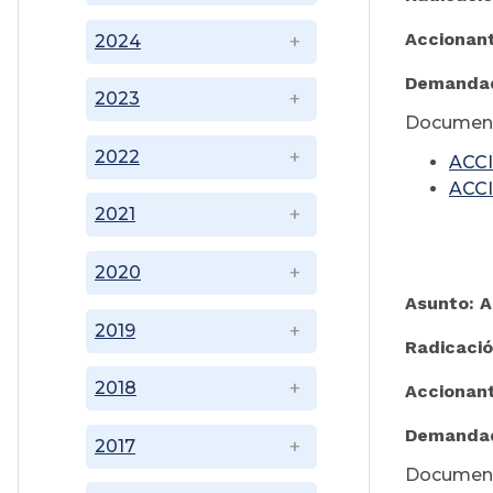
Accionan
2024
Demanda
2023
Document
2022
ACC
ACC
2021
2020
Asunto: 
2019
Radicaci
2018
Accionan
Demanda
2017
Document