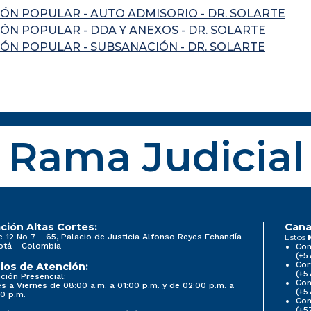
IÓN POPULAR - AUTO ADMISORIO - DR. SOLARTE
ÓN POPULAR - DDA Y ANEXOS - DR. SOLARTE
IÓN POPULAR - SUBSANACIÓN - DR. SOLARTE
Rama Judicial
ción Altas Cortes:
Cana
e 12 No 7 - 65, Palacio de Justicia Alfonso Reyes Echandía
Estos
otá - Colombia
Con
(+5
Cor
ios de Atención:
(+5
ción Presencial:
Con
s a Viernes de 08:00 a.m. a 01:00 p.m. y de 02:00 p.m. a
(+5
0 p.m.
Com
(+5