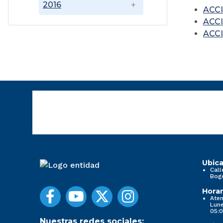
2016
ACC
ACCI
ACC
Ubica
Call
Bog
Horar
Aten
Lune
05:0
Nuestras redes sociales: