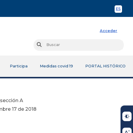
ES
Spani
Acceder
Busc
Buscar
Participa
Medidas covid 19
PORTAL HISTÓRICO
bsección A
2018