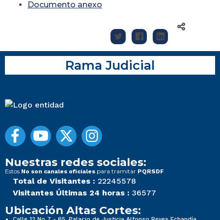
Documento anexo
Rama Judicial
Nuestras redes sociales:
Estos
para tramitar
No son canales oficiales
PQRSDF
Total de Visitantes :
22245578
Visitantes Últimas 24 horas :
36577
Ubicación Altas Cortes:
Calle 12 No 7 - 65, Palacio de Justicia Alfonso Reyes Echandía