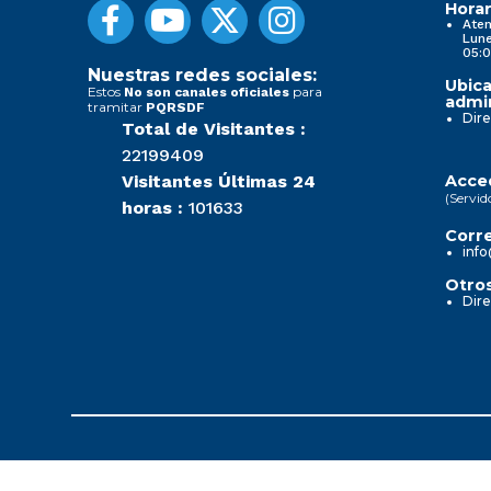
Horar
Aten
Lune
05:0
Nuestras redes sociales:
Ubica
Estos
para
No son canales oficiales
admin
tramitar
PQRSDF
Dire
Total de Visitantes :
22199409
Visitantes Últimas 24
Acced
(Servid
horas :
101633
Corre
info
Otros
Dire