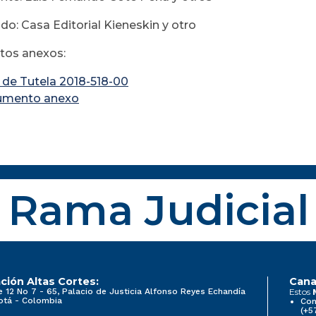
: Casa Editorial Kieneskin y otro
os anexos:
o de Tutela 2018-518-00
umento anexo
Rama Judicial
ción Altas Cortes:
Cana
e 12 No 7 - 65, Palacio de Justicia Alfonso Reyes Echandía
Estos
otá - Colombia
Con
(+5