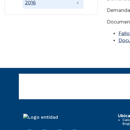
2016
Demandado
Document
Fall
Doc
Ubica
Call
Bog