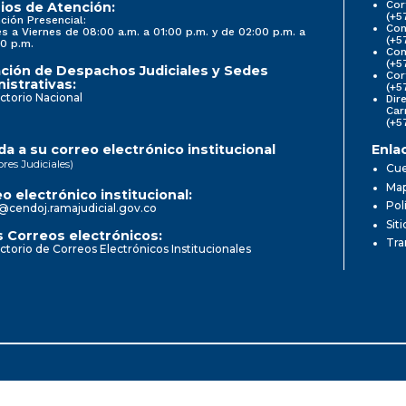
Cor
ios de Atención:
(+5
ción Presencial:
Con
s a Viernes de 08:00 a.m. a 01:00 p.m. y de 02:00 p.m. a
(+5
0 p.m.
Com
(+5
ción de Despachos Judiciales y Sedes
Cor
istrativas:
(+5
ctorio Nacional
Dir
Car
(+5
a a su correo electrónico institucional
Enla
ores Judiciales)
Cue
Map
o electrónico institucional:
Pol
@cendoj.ramajudicial.gov.co
Sit
 Correos electrónicos:
Tra
ctorio de Correos Electrónicos Institucionales