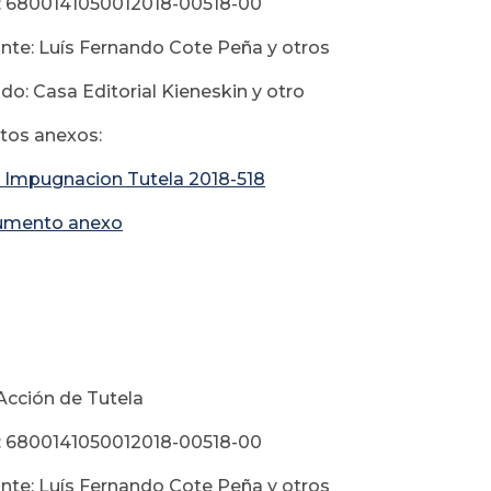
: 6800141050012018-00518-00
e: Luís Fernando Cote Peña y otros
: Casa Editorial Kieneskin y otro
os anexos:
 Impugnacion Tutela 2018-518
umento anexo
ptiembre 18 d
Acción de Tutela
: 6800141050012018-00518-00
e: Luís Fernando Cote Peña y otros