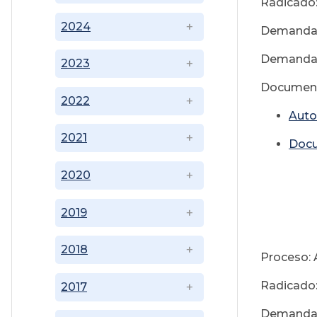
Radicado
2024
Demandant
Demandado
2023
Document
2022
Auto
2021
Doc
2020
2019
Se
2018
Proceso: 
Radicado
2017
Demandant