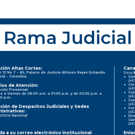
Rama Judicial
ción Altas Cortes:
Cana
e 12 No 7 - 65, Palacio de Justicia Alfonso Reyes Echandía
Estos
otá - Colombia
Con
(+5
Cor
ios de Atención:
(+5
ción Presencial:
Con
s a Viernes de 08:00 a.m. a 01:00 p.m. y de 02:00 p.m. a
(+5
0 p.m.
Com
(+5
ción de Despachos Judiciales y Sedes
Cor
istrativas:
(+5
ctorio Nacional
Dir
Car
(+5
a a su correo electrónico institucional
Enla