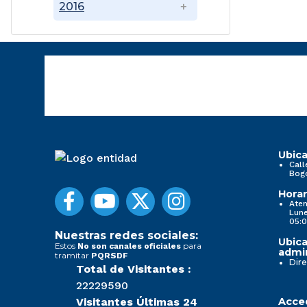
2016
Ubica
Call
Bog
Horar
Aten
Lune
05:0
Nuestras redes sociales:
Ubica
Estos
para
No son canales oficiales
admin
tramitar
PQRSDF
Dire
Total de Visitantes :
22229590
Visitantes Últimas 24
Acced