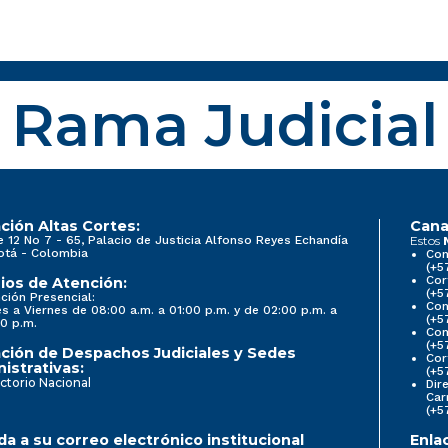
Rama Judicial
ción Altas Cortes:
Cana
e 12 No 7 - 65, Palacio de Justicia Alfonso Reyes Echandía
Estos
otá - Colombia
Con
(+5
Cor
ios de Atención:
(+5
ción Presencial:
Con
s a Viernes de 08:00 a.m. a 01:00 p.m. y de 02:00 p.m. a
(+5
0 p.m.
Com
(+5
ción de Despachos Judiciales y Sedes
Cor
istrativas:
(+5
ctorio Nacional
Dir
Car
(+5
a a su correo electrónico institucional
Enla