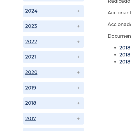
Radicado
2024
Accionant
Accionado
2023
Document
2022
201
2018
2021
2018
2020
2019
2018
2017