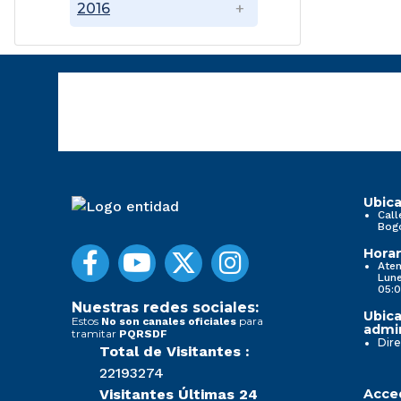
2016
Ubica
Call
Bog
Horar
Aten
Lune
05:0
Nuestras redes sociales:
Ubica
Estos
para
No son canales oficiales
admin
tramitar
PQRSDF
Dire
Total de Visitantes :
22193274
Visitantes Últimas 24
Acced